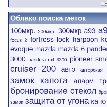
Облако поиска меток
a
100мкр.
300мкр
a93
200мкр.
fortress lock
harpoon
k
focus 2
evoque
mazda
mazda 6
pande
3000
pioneer
sma
pandora dxl 3300
cruiser 200
авто
авторская
замок капота
аларм тр
бронирование стекол
бро
защита от угона
капо
замок