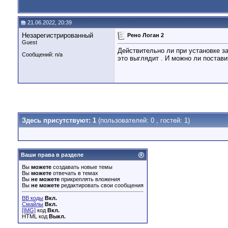
21.06.2022, 20:39
Незарегистрированный
Рено Логан 2
Guest
Действительно ли при установке з
Сообщений: n/a
это выглядит . И можно ли постави
Здесь присутствуют: 1
(пользователей: 0 , гостей: 1)
Ваши права в разделе
Вы
можете
создавать новые темы
Вы
можете
отвечать в темах
Вы
не можете
прикреплять вложения
Вы
не можете
редактировать свои сообщения
BB коды
Вкл.
Смайлы
Вкл.
[IMG]
код
Вкл.
HTML код
Выкл.